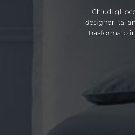
Chiudi gli oc
designer itali
trasformato in